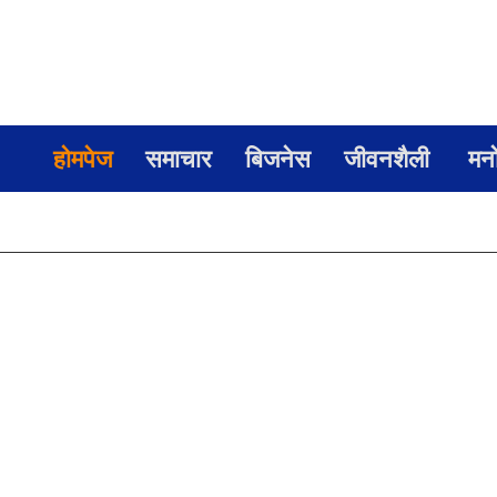
होमपेज
समाचार
बिजनेस
जीवनशैली
मन