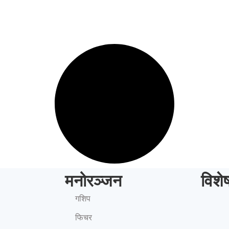
मनोरञ्जन
विशे
गशिप
फिचर