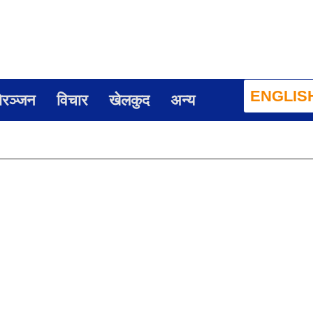
ENGLIS
ोरञ्जन
विचार
खेलकुद
अन्य