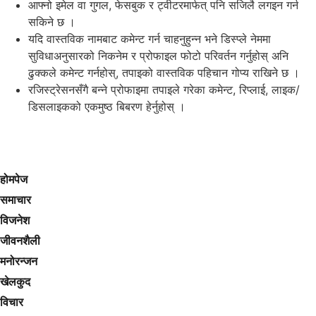
आफ्नो इमेल वा गुगल, फेसबुक र ट्वीटरमार्फत् पनि सजिलै लगइन गर्न
सकिने छ ।
यदि वास्तविक नामबाट कमेन्ट गर्न चाहनुहुन्न भने डिस्प्ले नेममा
सुविधाअनुसारको निकनेम र प्रोफाइल फोटो परिवर्तन गर्नुहोस् अनि
ढुक्कले कमेन्ट गर्नहोस्, तपाइको वास्तविक पहिचान गोप्य राखिने छ ।
रजिस्ट्रेसनसँगै बन्ने प्रोफाइमा तपाइले गरेका कमेन्ट, रिप्लाई, लाइक/
डिसलाइकको एकमुष्ठ बिबरण हेर्नुहोस् ।
होमपेज
समाचार
विजनेश
जीवनशैली
मनोरन्जन
खेलकुद
विचार