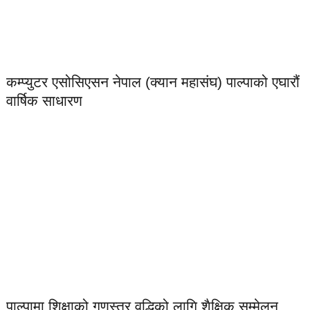
कम्प्युटर एसोसिएसन नेपाल (क्यान महासंघ) पाल्पाको एघारौं
वार्षिक साधारण
पाल्पामा शिक्षाको गुणस्तर वृद्धिको लागि शैक्षिक सम्मेलन