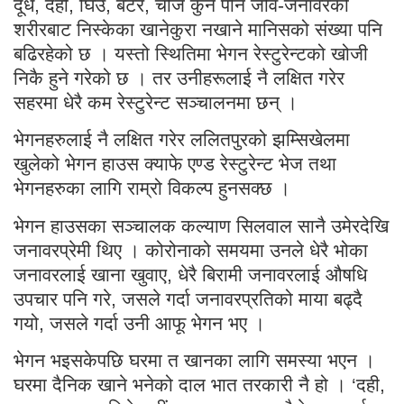
दूध, दही, घिउ, बटर, चीज कुनै पनि जीव-जनावरको
शरीरबाट निस्केका खानेकुरा नखाने मानिसको संख्या पनि
बढिरहेको छ । यस्तो स्थितिमा भेगन रेस्टुरेन्टको खोजी
निकै हुने गरेको छ । तर उनीहरूलाई नै लक्षित गरेर
सहरमा धेरै कम रेस्टुरेन्ट सञ्चालनमा छन् ।
भेगनहरुलाई नै लक्षित गरेर ललितपुरको झम्सिखेलमा
खुलेको भेगन हाउस क्याफे एण्ड रेस्टुरेन्ट भेज तथा
भेगनहरुका लागि राम्रो विकल्प हुनसक्छ ।
भेगन हाउसका सञ्चालक कल्याण सिलवाल सानै उमेरदेखि
जनावरप्रेमी थिए । कोरोनाको समयमा उनले धेरै भोका
जनावरलाई खाना खुवाए, धेरै बिरामी जनावरलाई औषधि
उपचार पनि गरे, जसले गर्दा जनावरप्रतिको माया बढ्दै
गयो, जसले गर्दा उनी आफू भेगन भए ।
भेगन भइसकेपछि घरमा त खानका लागि समस्या भएन ।
घरमा दैनिक खाने भनेको दाल भात तरकारी नै हो । ‘दही,