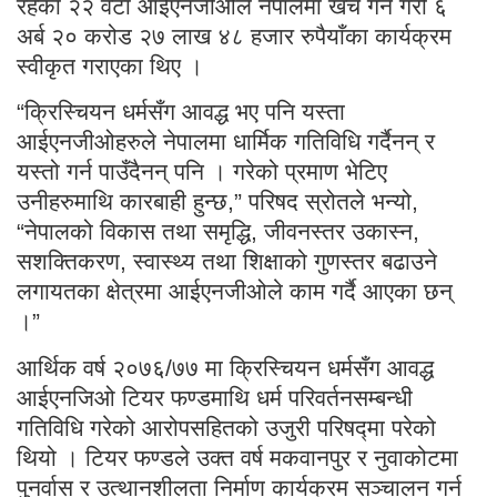
रहेका २२ वटा आईएनजीओले नेपालमा खर्च गर्ने गरी ६
अर्ब २० करोड २७ लाख ४८ हजार रुपैयाँका कार्यक्रम
स्वीकृत गराएका थिए ।
“क्रिस्चियन धर्मसँग आवद्ध भए पनि यस्ता
आईएनजीओहरुले नेपालमा धार्मिक गतिविधि गर्दैनन् र
यस्तो गर्न पाउँदैनन् पनि । गरेको प्रमाण भेटिए
उनीहरुमाथि कारबाही हुन्छ,” परिषद स्रोतले भन्यो,
“नेपालको विकास तथा समृद्धि, जीवनस्तर उकास्न,
सशक्तिकरण, स्वास्थ्य तथा शिक्षाको गुणस्तर बढाउने
लगायतका क्षेत्रमा आईएनजीओले काम गर्दै आएका छन्
।”
आर्थिक वर्ष २०७६/७७ मा क्रिस्चियन धर्मसँग आवद्ध
आईएनजिओ टियर फण्डमाथि धर्म परिवर्तनसम्बन्धी
गतिविधि गरेको आरोपसहितको उजुरी परिषद्मा परेको
थियो । टियर फण्डले उक्त वर्ष मकवानपुर र नुवाकोटमा
पुनर्वास र उत्थानशीलता निर्माण कार्यक्रम सञ्चालन गर्न