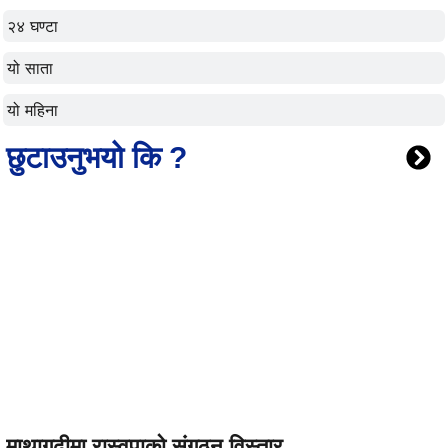
२४ घण्टा
यो साता
यो महिना
छुटाउनुभयो कि ?
माथागढीमा रास्वपाको संगठन विस्तार