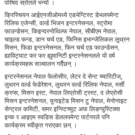
परिषद स्रोतले भन्यो ।
क्रिस्चियन आईएनजीओमध्ये एडभेन्टिस्ट डेभलपमेन्ट
रिलिफ एजेन्सी, वर्ल्ड भिजन इन्टरनेसनल, स्ट्रोमा
फाउन्डेसन, किइन्दरनोथिल्फ नेपाल, सीबीएम नेपाल,
चाइल्ड फन्ड, डान चर्च एड, फिनिस इभान्जेलिकल लुथ्रन
मिसन, फिडा इन्टरनेसनल, फिन चर्च एड फाउन्डेसन,
ह्याविट्याट फर फर ह्युमानिटी इन्टरनेसनलले योे वर्ष
कार्यक्रमहरू सञ्चालन गर्दैछन् ।
इन्टरनेसनल नेपाल फेलोसीप, लेटर दे सेन्ट च्यारिटीज्,
लुथरन वर्ल्ड फेडेरेशन, लुथरन वर्ल्ड रिलिफ नेपाल, मर्सी
क्रप्स, मिसन इस्ट, नेपाल लिप्रोसी ट्रस्ट, द लेप्रोसी
मिसन इन्टरनेशनल, युनाइटेड मिसन टु नेपाल, मेनोनाइट
सेन्ट्रल कमिटी, समर इन्स्टिच्युट अफ लिङग्युस्टिक्स
इन्क र आइएम स्वडिस डेललपमेन्ट पार्टनरले पनि
कार्यक्रम स्वीकृत गराएका छन् ।