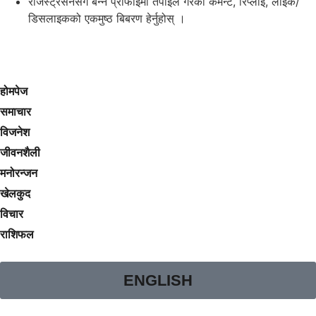
रजिस्ट्रेसनसँगै बन्ने प्रोफाइमा तपाइले गरेका कमेन्ट, रिप्लाई, लाइक/
डिसलाइकको एकमुष्ठ बिबरण हेर्नुहोस् ।
होमपेज
समाचार
विजनेश
जीवनशैली
मनोरन्जन
खेलकुद
विचार
राशिफल
ENGLISH