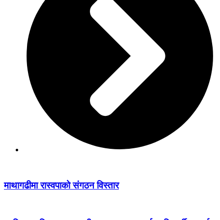
माथागढीमा रास्वपाको संगठन विस्तार