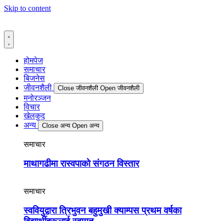
Skip to content
होमपेज
समाचार
बिजनेस
जीवनशैली
Close जीवनशैली
Open जीवनशैली
मनोरञ्जन
विचार
खेलकुद
अन्य
Close अन्य
Open अन्य
समाचार
माथागढीमा रास्वपाको संगठन विस्तार
समाचार
स्ववियुद्वारा त्रिभुवन बहुमुखी क्याम्पस प्रथम वर्षका