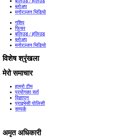
बलिउड / हलिउड
ब्लोअप
मनोरञ्जन भिडियो
गशिप
फिचर
बलिउड / हलिउड
ब्लोअप
मनोरञ्जन भिडियो
विशेष श्रृंखला
मेरो समाचार
हाम्रो टीम
प्रयोगका सर्त
विज्ञापन
प्राइभेसी पोलिसी
सम्पर्क
अमृत ​​अधिकारी