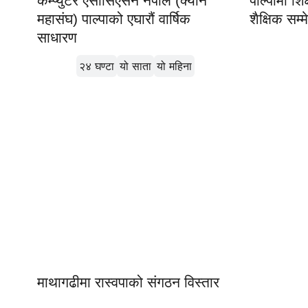
कम्प्युटर एसोसिएसन नेपाल (क्यान
पाल्पामा शिक
महासंघ) पाल्पाको एघारौं वार्षिक
शैक्षिक सम्
साधारण
लोकप्रिय
२४ घण्टा
यो साता
यो महिना
माथागढीमा रास्वपाको संगठन विस्तार