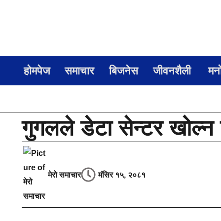
होमपेज
समाचार
बिजनेस
जीवनशैली
मन
गुगलले डेटा सेन्टर खोल्
मेरो समाचार
मंसिर १५, २०८१