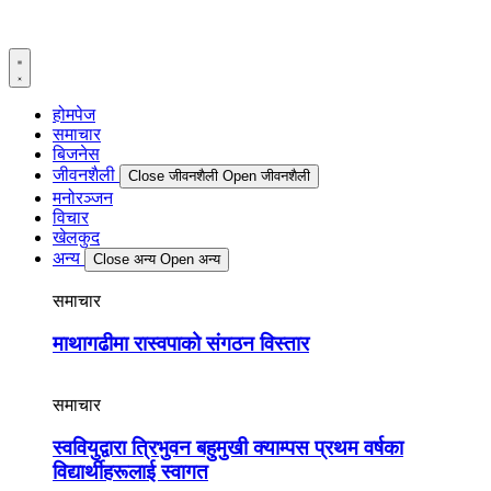
Skip
to
content
होमपेज
समाचार
बिजनेस
जीवनशैली
Close जीवनशैली
Open जीवनशैली
मनोरञ्जन
विचार
खेलकुद
अन्य
Close अन्य
Open अन्य
समाचार
माथागढीमा रास्वपाको संगठन विस्तार
समाचार
स्ववियुद्वारा त्रिभुवन बहुमुखी क्याम्पस प्रथम वर्षका
विद्यार्थीहरूलाई स्वागत