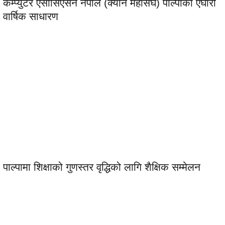
कम्प्युटर एसोसिएसन नेपाल (क्यान महासंघ) पाल्पाको एघारौं
वार्षिक साधारण
पाल्पामा शिक्षाको गुणस्तर वृद्धिको लागि शैक्षिक सम्मेलन