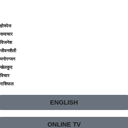
होमपेज
समाचार
विजनेश
जीवनशैली
मनोरन्जन
खेलकुद
विचार
राशिफल
ENGLISH
ONLINE TV